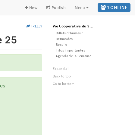
1 ONLINE
New
Publish
Menu
Vie Coopérative du 97 le 19 décembre 25
FREELY
Billets d’humeur
e 25
Demandes
Besoin
Infos importantes
Agenda de la Semaine
Expand all
Back to top
Go to bottom
tes