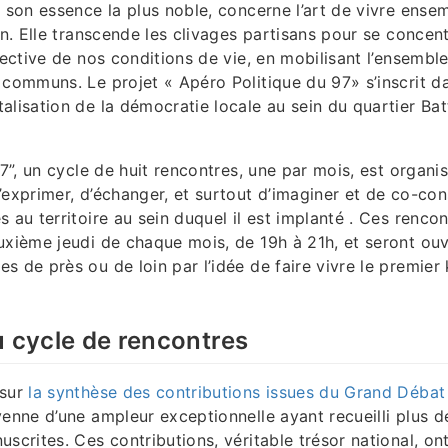
s son essence la plus noble, concerne l’art de vivre ensem
on. Elle transcende les clivages partisans pour se concent
llective de nos conditions de vie, en mobilisant l’ensembl
 communs. Le projet « Apéro Politique du 97» s’inscrit d
alisation de la démocratie locale au sein du quartier Batt
97”, un cycle de huit rencontres, une par mois, est organ
’exprimer, d’échanger, et surtout d’imaginer et de co-con
 au territoire au sein duquel il est implanté . Ces rencon
uxième jeudi de chaque mois, de 19h à 21h, et seront ouv
s de près ou de loin par l’idée de faire vivre le premier
u cycle de rencontres
 sur
la synthèse des contributions issues du Grand Débat
yenne d’une ampleur exceptionnelle ayant recueilli plus 
uscrites. Ces contributions, véritable trésor national, on