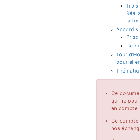
Trois
Réali
la fin
Accord su
Prise
Ce qu
Tour d’Ho
pour aller
Thématiqu
Ce document
qui ne pour
en compte l
Ce compte-r
nos échange