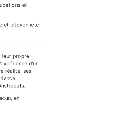
cupations et
e et citoyenneté
e leur propre
l’expérience d’un
 réalité, ses
érience
nstructifs.
hacun, en