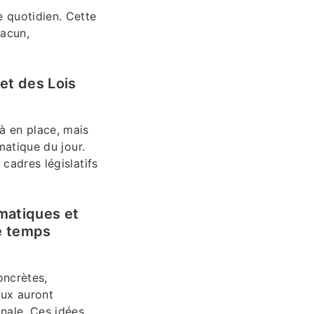
e quotidien. Cette
hacun,
 et des Lois
jà en place, mais
ématique du jour.
 cadres législatifs
gmatiques et
me temps
oncrètes,
aux auront
nale. Ces idées,