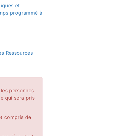
tiques et
temps programmé à
des Ressources
 les personnes
e qui sera pris
et compris de