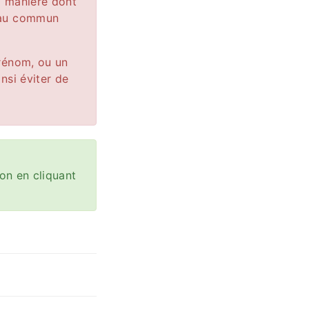
la manière dont
r au commun
prénom, ou un
nsi éviter de
on en cliquant