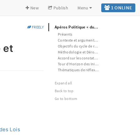
1 ONLINE
New
Publish
Menu
Apéros Politique « du 97 » : Economie et emploi 14 novembre 2024
FREELY
Présents
Contexte et argumentaire
 et
Objectifs du cycle de rencontres
Méthodologie et Déroulement
Accord sur les constats partagés
Tour d’Horizon des Initiatives Existantes, des Lois Nationales et des Ressources pour aller plus loin
Thématiques de réflexion et d’échange
Expand all
Back to top
Go to bottom
 des Lois