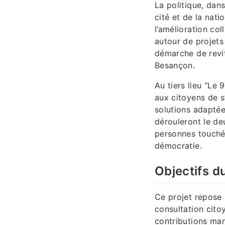
La politique, dan
cité et de la nati
l’amélioration co
autour de projets
démarche de revit
Besançon.
Au tiers lieu “Le 
aux citoyens de s
solutions adaptées
dérouleront le de
personnes touchée
démocratie.
Objectifs d
Ce projet repose
consultation cito
contributions man