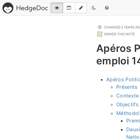
CHANGED
2 YEARS A
OWNED THIS NOTE
Apéros P
emploi 
Apéros Polit
Présents
Contexte
Objectifs
Méthodol
Premi
Deuxi
Natio