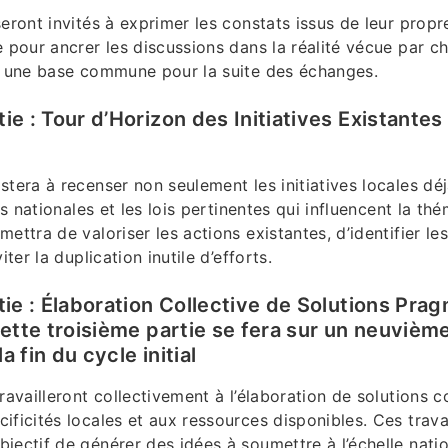
seront invités à exprimer les constats issus de leur propr
e pour ancrer les discussions dans la réalité vécue par c
i une base commune pour la suite des échanges.
e : Tour d’Horizon des Initiatives Existantes
stera à recenser non seulement les initiatives locales dé
ves nationales et les lois pertinentes qui influencent la th
ettra de valoriser les actions existantes, d’identifier les
iter la duplication inutile d’efforts.
tie : Élaboration Collective de Solutions Pra
Cette troisième partie se fera sur un neuviè
 fin du cycle initial
ravailleront collectivement à l’élaboration de solutions c
ificités locales et aux ressources disponibles. Ces trav
jectif de générer des idées à soumettre à l’échelle natio