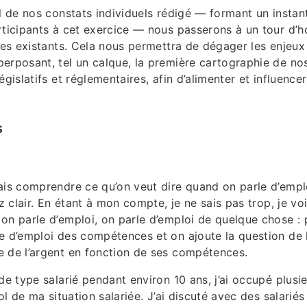
il de nos constats individuels rédigé — formant un insta
rticipants à cet exercice — nous passerons à un tour d’h
xtes existants. Cela nous permettra de dégager les enjeux
erposant, tel un calque, la première cartographie de no
égislatifs et réglementaires, afin d’alimenter et influence
s
ais comprendre ce qu’on veut dire quand on parle d’empl
ez clair. En étant à mon compte, je ne sais pas trop, je vo
on parle d’emploi, on parle d’emploi de quelque chose :
e d’emploi des compétences et on ajoute la question de 
 de l’argent en fonction de ses compétences.
de type salarié pendant environ 10 ans, j’ai occupé plusie
bol de ma situation salariée. J’ai discuté avec des salarié