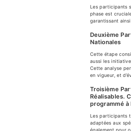
Les participants 
phase est crucial
garantissant ains
Deuxième Parti
Nationales
Cette étape consi
aussi les initiati
Cette analyse perm
en vigueur, et d’év
Troisième Par
Réalisables. 
programmé à la
Les participants t
adaptées aux spéc
également pour ob