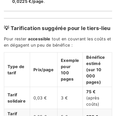
0,0225 €/page
.
💡 Tarification suggérée pour le tiers-lieu
Pour rester
accessible
tout en couvrant les coûts et
en dégagent un peu de bénéfice :
Bénéfice
Exemple
estimé
Type de
pour
Prix/page
(sur 10
tarif
100
000
pages
pages)
75 €
Tarif
0,03 €
3 €
(après
solidaire
coûts)
Tarif